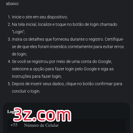
abaixo:
Inicie o site em seu dispositivo;
Na tela inicial, localize e toque no botão de login chamado
“Login”;
Insira os detalhes que forneceu durante o registro. Certifique-
se de que eles foram inseridos corretamente para evitar erros
de login;
Se você se registrou por meio de uma conta do Google,
selecione a opção para fazer login pelo Google e siga as
instruções para fazer login;
Depois de inserir seus dados, clique no botão confirmar para
concluir o login.