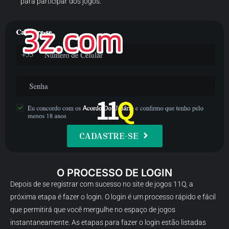
para participar dos jogos.
CADASTRE-SE
O PROCESSO DE LOGIN
Depois de se registrar com sucesso no site de jogos 11Q, a
próxima etapa é fazer o login. O login é um processo rápido e fácil
que permitirá que você mergulhe no espaço de jogos
instantaneamente. As etapas para fazer o login estão listadas