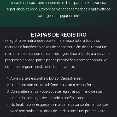
características, funcionamento e dicas para maximizar sua
experiência de jogo. Explore as variadas temáticas e aproveite as
vantagens de jogar online!
ETAPAS DE REGISTRO
O registro permitirá que você tenha acesso total a todos os
recursos e funções do casas de aspostas, além de se tornar um
membro pleno da comunidade de jogos. Isso o ajudará a salvar o
progresso do jogo, participar de promoções e receber bônus. As
etapas de registro serão detalhadas abaixo:
Abra o site e encontre o botão “Cadastre-se”;
Digite seu número de telefone e crie uma senha forte;
Como alternativa, você pode se registrar por meio de sua
conta do Google, selecionando a opção apropriada;
No final, não se esqueça de marcar a caixa confirmando que
você tem mais de 18 anos de idade. Esse é um pré-requisito