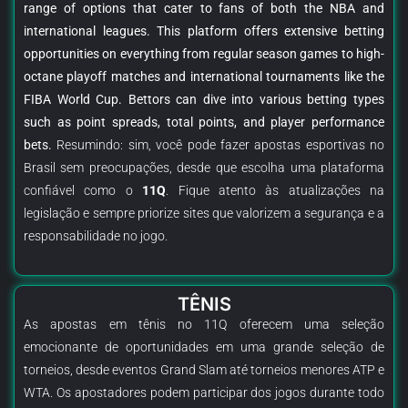
range of options that cater to fans of both the NBA and
international leagues. This platform offers extensive betting
opportunities on everything from regular season games to high-
octane playoff matches and international tournaments like the
FIBA World Cup. Bettors can dive into various betting types
such as point spreads, total points, and player performance
bets.
Resumindo: sim, você pode fazer apostas esportivas no
Brasil sem preocupações, desde que escolha uma plataforma
confiável como o
11Q
. Fique atento às atualizações na
legislação e sempre priorize sites que valorizem a segurança e a
responsabilidade no jogo.
TÊNIS
As apostas em tênis no
11Q
oferecem uma seleção
emocionante de oportunidades em uma grande seleção de
torneios, desde eventos Grand Slam até torneios menores ATP e
WTA. Os apostadores podem participar dos jogos durante todo