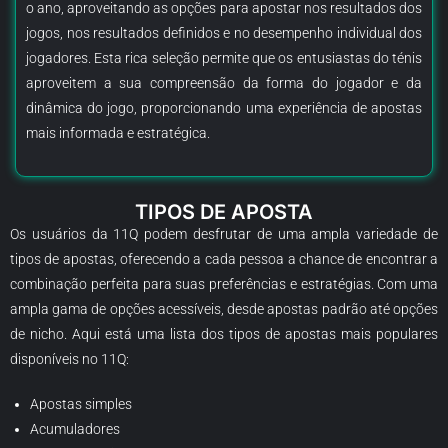
o ano, aproveitando as opções para apostar nos resultados dos
jogos, nos resultados definidos e no desempenho individual dos
jogadores. Esta rica seleção permite que os entusiastas do ténis
aproveitem a sua compreensão da forma do jogador e da
dinâmica do jogo, proporcionando uma experiência de apostas
mais informada e estratégica.
TIPOS DE APOSTA
Os usuários da 11Q podem desfrutar de uma ampla variedade de
tipos de apostas, oferecendo a cada pessoa a chance de encontrar a
combinação perfeita para suas preferências e estratégias. Com uma
ampla gama de opções acessíveis, desde apostas padrão até opções
de nicho. Aqui está uma lista dos tipos de apostas mais populares
disponíveis no 11Q:
Apostas simples
Acumuladores