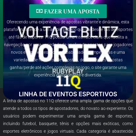
FAZER UMA APOSTA
Oferecendo uma experiência de apostas vibrante e dinâmica, esta
plataforma atende a um amplo público que vai desde fãs de esportes
até fãs de eSports. 11Q possui uma interface clara que facilita a
navegação por uma variedade de opções de apostas para jogadores
novos e experientes. Com probabilidades competitivas e uma
variedade de formatos de apostas, desde simples apostas
ganha/perde até ações complexas no jogo, o site garante uma
experiência emocionante e divertida.
LINHA DE EVENTOS ESPORTIVOS
A linha de apostas no 11Q oferece uma ampla gama de opções que
atende a todos os tipos de apostadores, do novato ao experiente. Os
usuários podem experimentar uma ampla gama de esportes,
incluindo futebol, basquete, tênis e opções mais exóticas, como
esportes eletrônicos e jogos virtuais. Cada categoria é abastecida