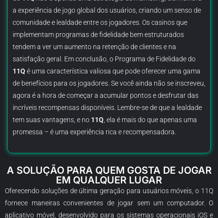
a experiência de jogo global dos usuários, criando um senso de
comunidade e lealdade entre os jogadores. Os casinos que
implementam programas de fidelidade bem estruturados
tendem a ver um aumento na retenção de clientes e na
satisfação geral. Em conclusão, o Programa de Fidelidade do
11Q
é uma característica valiosa que pode oferecer uma gama
de benefícios para os jogadores. Se você ainda não se inscreveu,
agora é a hora de começar a acumular pontos e desfrutar das
incríveis recompensas disponíveis. Lembre-se de que a lealdade
tem suas vantagens, e no
11Q
, ela é mais do que apenas uma
promessa – é uma experiência rica e recompensadora.
A SOLUÇÃO PARA QUEM GOSTA DE JOGAR
EM QUALQUER LUGAR
Oferecendo soluções de última geração para usuários móveis, o 11Q
fornece maneiras convenientes de jogar sem um computador. O
aplicativo móvel, desenvolvido para os sistemas operacionais iOS e