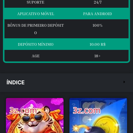
SUPORTE
24/7
APLICATIVO MÓVEL
PARA ANDROID
BÔNUS DE PRIMEIRO DEPÓSIT
100%
O
DEPÓSITO MÍNIMO
10.00 R$
AGE
18+
ÍNDICE