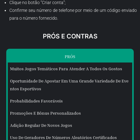
Clique no botão “Criar conta”;
Confirme seu número de telefone por meio de um código enviado
para o número fornecido.
PRÓS E CONTRAS
PRÓS
Muitos Jogos Temáticos Para Atender A Todos Os Gostos
Oportunidade De Apostar Em Uma Grande Variedade De Eve
ntos Esportivos
Probabilidades Favoráveis
Promoções E Bônus Personalizados
Adição Regular De Novos Jogos
Uso De Geradores De Números Aleatórios Certificados