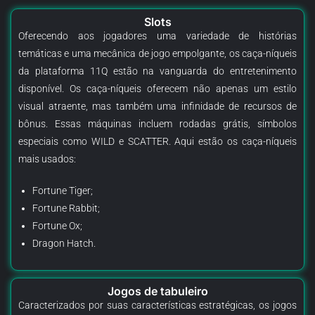
Slots
Oferecendo aos jogadores uma variedade de histórias
temáticas e uma mecânica de jogo empolgante, os caça-níqueis
da plataforma 11Q estão na vanguarda do entretenimento
disponível. Os caça-níqueis oferecem não apenas um estilo
visual atraente, mas também uma infinidade de recursos de
bônus. Essas máquinas incluem rodadas grátis, símbolos
especiais como WILD e SCATTER. Aqui estão os caça-níqueis
mais usados:
Fortune Tiger
;
Fortune Rabbit;
Fortune Ox;
Dragon Hatch.
Jogos de tabuleiro
Caracterizados por suas características estratégicas, os jogos