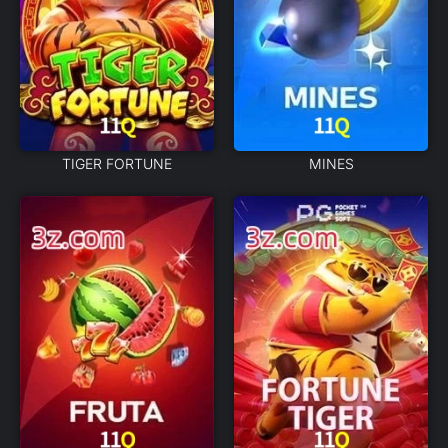
TIGER FORTUNE
MINES