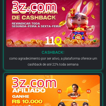
CASHBACK:
como agradecimento por ser ativo, a plataforma oferece um
cashback de até 22% toda semana