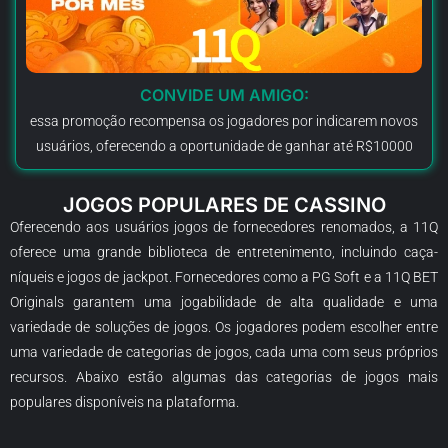
CONVIDE UM AMIGO:
essa promoção recompensa os jogadores por indicarem novos
usuários, oferecendo a oportunidade de ganhar até R$10000
JOGOS POPULARES DE CASSINO
Oferecendo aos usuários jogos de fornecedores renomados, a 11Q
oferece uma grande biblioteca de entretenimento, incluindo caça-
níqueis e jogos de jackpot. Fornecedores como a PG Soft e a 11Q BET
Originals garantem uma jogabilidade de alta qualidade e uma
variedade de soluções de jogos. Os jogadores podem escolher entre
uma variedade de categorias de jogos, cada uma com seus próprios
recursos. Abaixo estão algumas das categorias de jogos mais
populares disponíveis na plataforma.